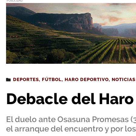
PUBLICIDAD
Estás leyendo
: Debacle del Haro en Tajonar
DEPORTES
,
FÚTBOL
,
HARO DEPORTIVO
,
NOTICIAS
Debacle del Haro
El duelo ante Osasuna Promesas (
el arranque del encuentro y por lo