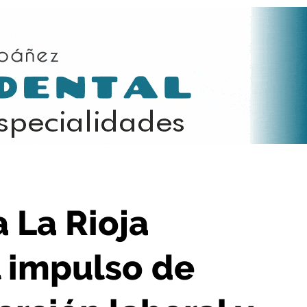
o de programas de inserción laboral y empleo
a La Rioja
l impulso de