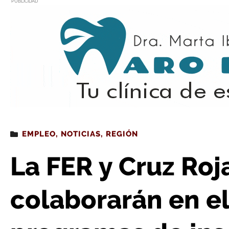
PUBLICIDAD
Estás leyendo
: La FER y Cruz Roja La Rioja colaborarán en el impuls
EMPLEO
,
NOTICIAS
,
REGIÓN
La FER y Cruz Roj
colaborarán en e