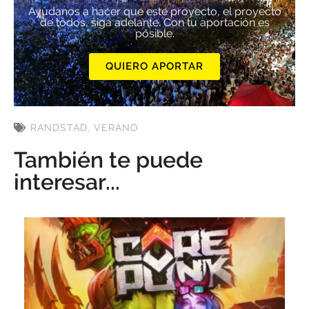
Ayúdanos a hacer que este proyecto, el proyecto
de todos, siga adelante. Con tu aportación es
posible.
QUIERO APORTAR
RANDSTAD
,
VERANO
También te puede
interesar...