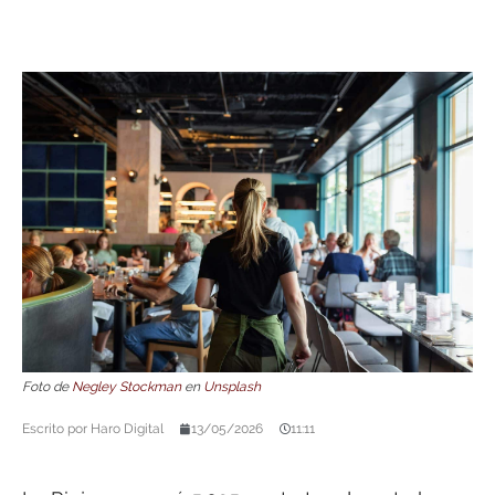
Foto de
Negley Stockman
en
Unsplash
Escrito por
Haro Digital
13/05/2026
11:11