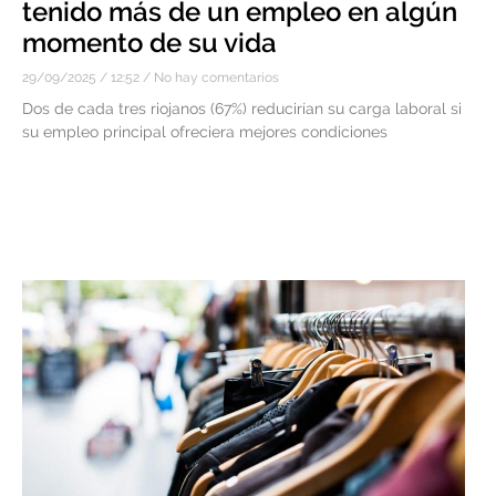
tenido más de un empleo en algún
momento de su vida
29/09/2025
12:52
No hay comentarios
Dos de cada tres riojanos (67%) reducirían su carga laboral si
su empleo principal ofreciera mejores condiciones