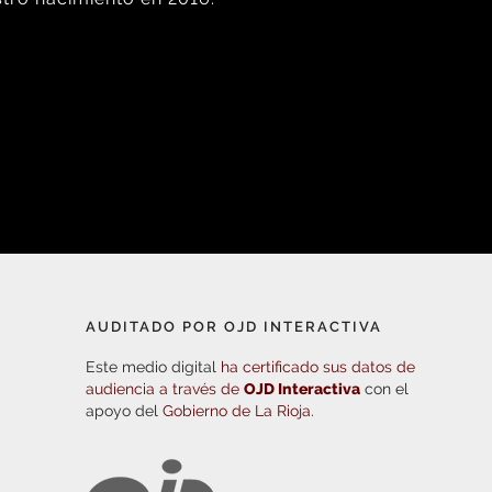
AUDITADO POR OJD INTERACTIVA
Este medio digital
ha certificado sus datos de
audiencia a través de
OJD Interactiva
con el
apoyo del
Gobierno de La Rioja.