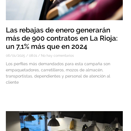
Las rebajas de enero generarán
más de 900 contratos en La Rioja:
un 7,1% más que en 2024
06/01/2025
08:01
No hay comentarios
Los perfiles más demandados para esta campaña son
empaquetadores, carretilleros, mozos de almacén,
transportistas, dependientes y personal de atención al
cliente