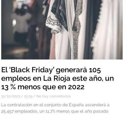
El ‘Black Friday’ generará 105
empleos en La Rioja este año, un
13 % menos que en 2022
31/10/2023
15:09
No hay comentarios
La contratación en el conjunto de España ascenderá a
25.457 empleados, un 11,7% menos que el año pasado