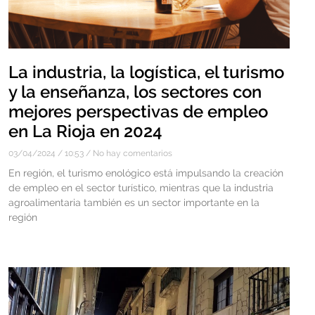
La industria, la logística, el turismo
y la enseñanza, los sectores con
mejores perspectivas de empleo
en La Rioja en 2024
03/04/2024
10:53
No hay comentarios
En región, el turismo enológico está impulsando la creación
de empleo en el sector turístico, mientras que la industria
agroalimentaria también es un sector importante en la
región