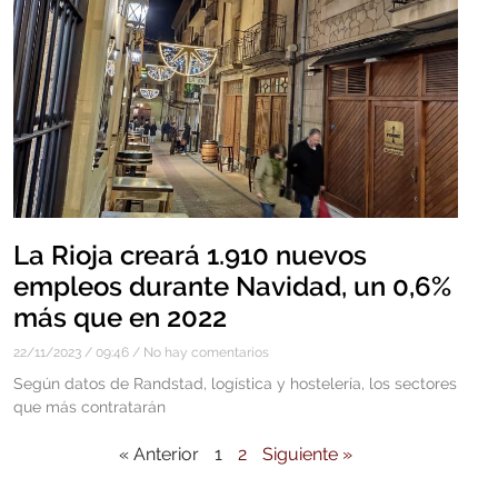
La Rioja creará 1.910 nuevos
empleos durante Navidad, un 0,6%
más que en 2022
22/11/2023
09:46
No hay comentarios
Según datos de Randstad, logística y hostelería, los sectores
que más contratarán
« Anterior
1
2
Siguiente »