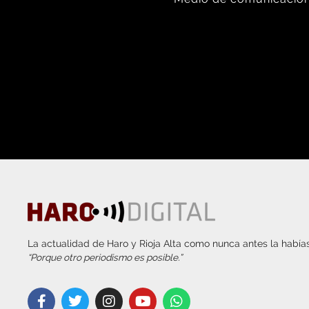
La actualidad de Haro y Rioja Alta como nunca antes la habías
“Porque otro periodismo es posible.”