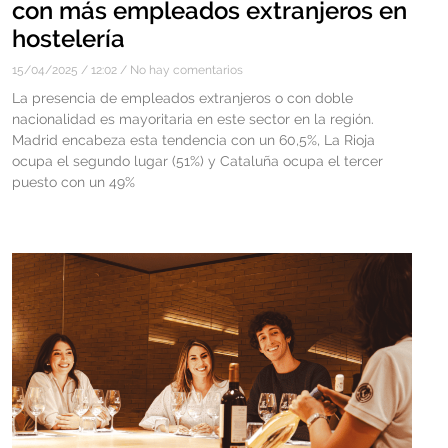
con más empleados extranjeros en
hostelería
15/04/2025
12:02
No hay comentarios
La presencia de empleados extranjeros o con doble
nacionalidad es mayoritaria en este sector en la región.
Madrid encabeza esta tendencia con un 60,5%, La Rioja
ocupa el segundo lugar (51%) y Cataluña ocupa el tercer
puesto con un 49%