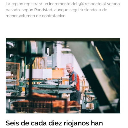
La región registrará un incremento del 9% respecto al verano
pasado, según Randstad, aunque seguirá siendo la de
menor volumen de contratación
Seis de cada diez riojanos han