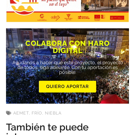
COLABORA CON HARO
DIGITAL
Ayúdanos a hacer que este proyecto, el proyecto
de todos, siga adelante. Con tu aportación es
posible.
QUIERO APORTAR
AEMET
,
FRÍO
,
NIEBLA
También te puede