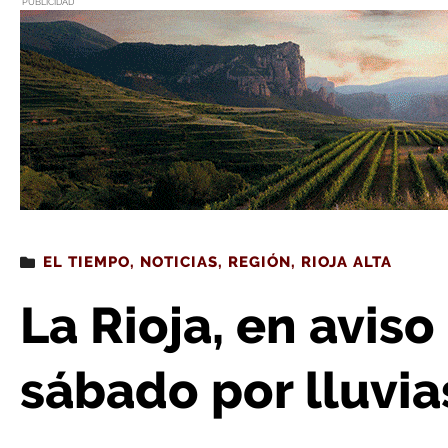
PUBLICIDAD
Estás leyendo
: La Rioja, en aviso amarillo este 
EL TIEMPO
,
NOTICIAS
,
REGIÓN
,
RIOJA ALTA
La Rioja, en aviso
sábado por lluvia