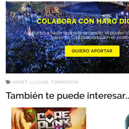
COLABORA CON HARO DI
Ayúdanos a hacer que este proyecto, el proyecto
adelante. Con tu aportación es posib
QUIERO APORTAR
AEMET
,
LLUVIAS
,
TORMENTAS
También te puede interesar..