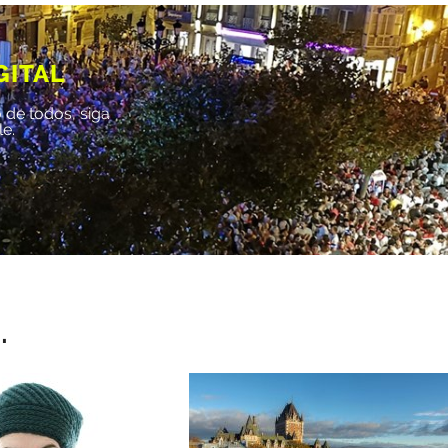
GITAL
 de todos, siga
le.
.