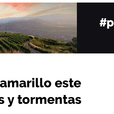
sábado por lluvias y tormentas
 amarillo este
s y tormentas