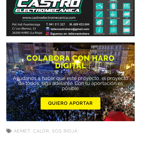
COLABORA CON HARO
DIGITAL
Ayúdanos a hacer que este proyecto, el proyecto
de todos, siga adelante. Con tu aportación es
posible.
QUIERO APORTAR
AEMET
,
CALOR
,
SOS RIOJA