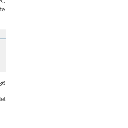
ºC
te
36
del