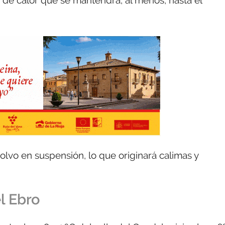
a de calor que se mantendrá, al menos, hasta el
lvo en suspensión, lo que originará calimas y
l Ebro