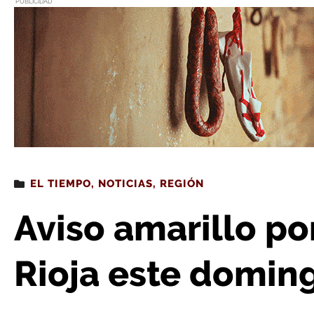
PUBLICIDAD
Estás leyendo
: Aviso amarillo por tormentas en
EL TIEMPO
,
NOTICIAS
,
REGIÓN
Aviso amarillo po
Rioja este domin