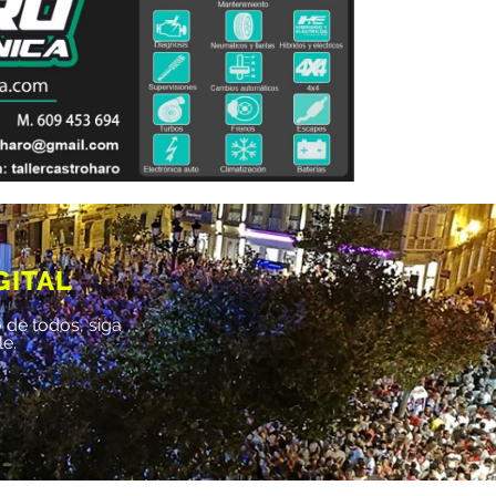
GITAL
 de todos, siga
le.