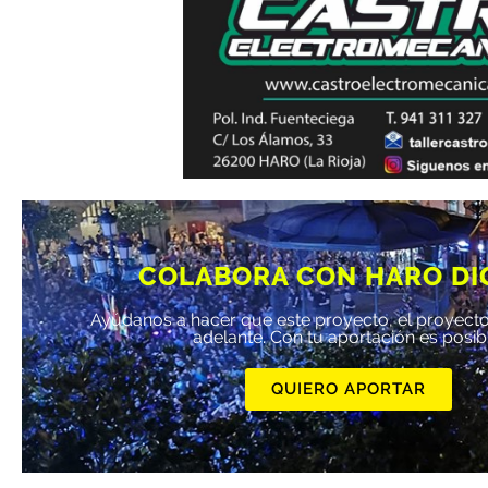
COLABORA CON HARO DI
Ayúdanos a hacer que este proyecto, el proyecto
adelante. Con tu aportación es posib
QUIERO APORTAR