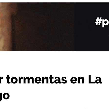
 La Rioja este domingo
r tormentas en La
go