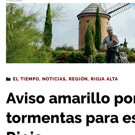
PUBLICIDAD
Estás leyendo
: Aviso amarillo por lluvias y torment
EL TIEMPO
,
NOTICIAS
,
REGIÓN
,
RIOJA ALTA
Aviso amarillo por
tormentas para es