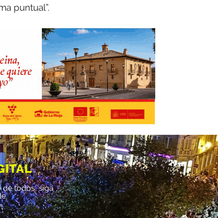
ma puntual”.
GITAL
 de todos, siga
le.