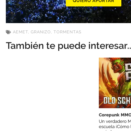
QUIERO APORTAR
AEMET
,
GRANIZO
,
TORMENTAS
También te puede interesar..
Corepunk MM
Un verdadero M
escuela ¡Cómo l