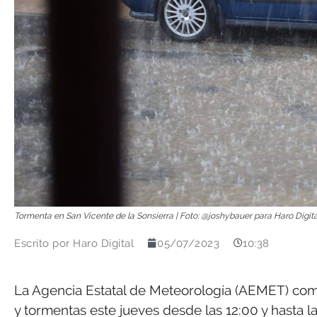
Tormenta en San Vicente de la Sonsierra | Foto: @joshybauer para Haro Digita
Escrito por
Haro Digital
05/07/2023
10:38
La Agencia Estatal de Meteorología (AEMET) comun
y tormentas este jueves desde las 12:00 y hasta l