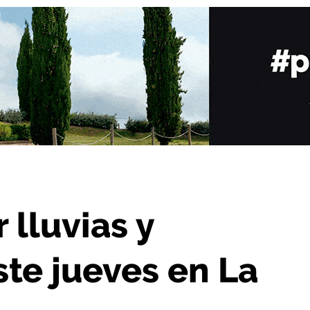
as para este jueves en La Rioja
 lluvias y
te jueves en La