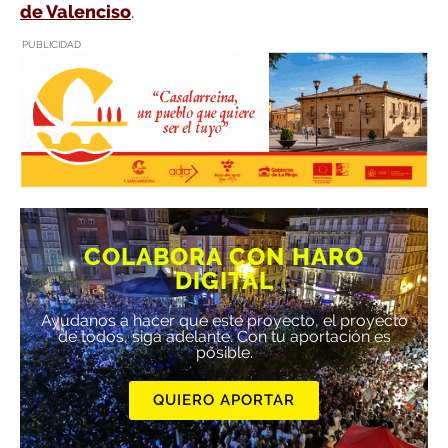
de Valenciso
.
PUBLICIDAD
COLABORA CON HARO
DIGITAL
Ayúdanos a hacer que este proyecto, el proyecto
de todos, siga adelante. Con tu aportación es
posible.
QUIERO APORTAR