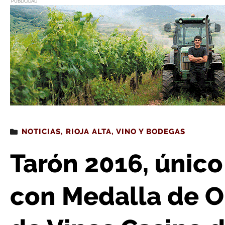
PUBLICIDAD
Estás leyendo
: Tarón 2016, único crianza de Rioja con Medalla de 
NOTICIAS
,
RIOJA ALTA
,
VINO Y BODEGAS
Tarón 2016, único
con Medalla de O