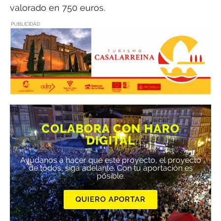
valorado en 750 euros.
PUBLICIDAD
COLABORA CON HARO
DIGITAL
Ayúdanos a hacer que este proyecto, el proyecto
de todos, siga adelante. Con tu aportación es
posible.
QUIERO APORTAR