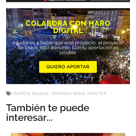
COLABORA CON HARO
DIGITAL
Ayúdanos a hacer que este proyecto, el proyecto
de todos, siga adelante. Con tu aportación es
posible.
QUIERO APORTAR
RAMÓN BILBAO
,
SPANISH WINE MASTER
También te puede
interesar...