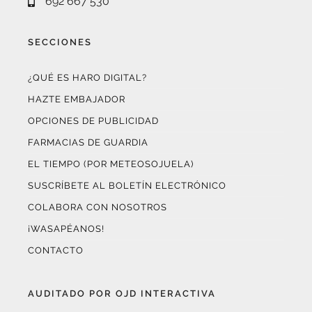
SECCIONES
¿QUÉ ES HARO DIGITAL?
HAZTE EMBAJADOR
OPCIONES DE PUBLICIDAD
FARMACIAS DE GUARDIA
EL TIEMPO (POR METEOSOJUELA)
SUSCRÍBETE AL BOLETÍN ELECTRÓNICO
COLABORA CON NOSOTROS
¡WASAPÉANOS!
CONTACTO
AUDITADO POR OJD INTERACTIVA
Este medio digital
ha certificado sus datos de audiencia
a través de
OJD Interactiva
con el apoyo del
Gobierno