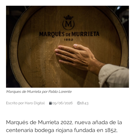
Marques de Murrieta por Pablo Lorente
Escrito por
Haro Digital
09/06/2026
18:43
Marqués de Murrieta 2022, nueva añada de la
centenaria bodega riojana fundada en 1852,