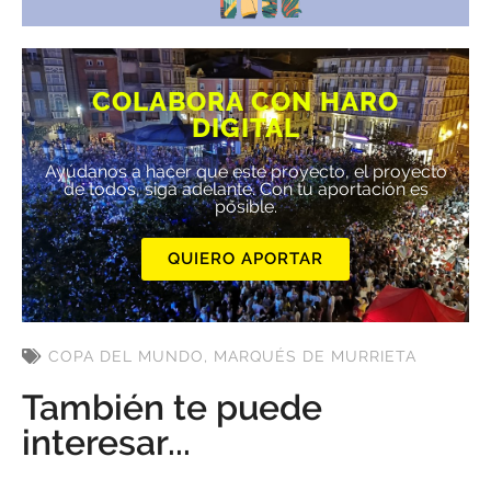
COLABORA CON HARO
DIGITAL
Ayúdanos a hacer que este proyecto, el proyecto
de todos, siga adelante. Con tu aportación es
posible.
QUIERO APORTAR
COPA DEL MUNDO
,
MARQUÉS DE MURRIETA
También te puede
interesar...