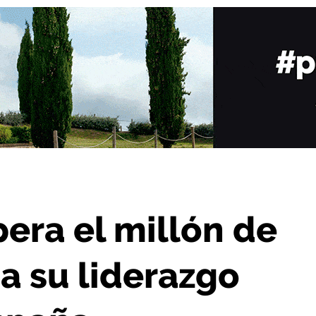
fianza su liderazgo enoturístico en España
era el millón de
za su liderazgo