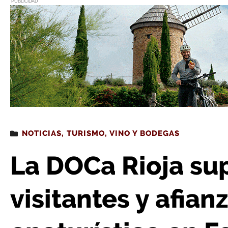
PUBLICIDAD
Estás leyendo
: La DOCa Rioja supera el millón de visitantes y a
NOTICIAS
,
TURISMO
,
VINO Y BODEGAS
La DOCa Rioja sup
visitantes y afian