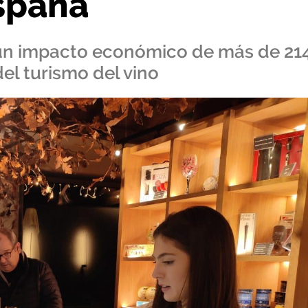
España
un impacto económico de más de 21
el turismo del vino