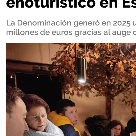
enoturístico en 
La Denominación generó en 2025 
millones de euros gracias al auge d