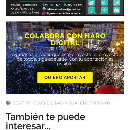
COLABORA CON HARO
DIGITAL
Ayúdanos a hacer que este proyecto, el proyecto
de todos, siga adelante. Con tu aportación es
posible.
QUIERO APORTAR
BEST OF CLUB BILBAO-RIOJA
,
ENOTURISMO
También te puede
interesar...