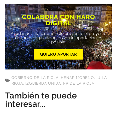
COLABORA CON HARO
DIGITAL
Ayúdanos a hacer que este proyecto, el proyecto
de todos, siga adelante. Con tu aportación es
posible.
QUIERO APORTAR
GOBIERNO DE LA RIOJA
,
HENAR MORENO
,
IU LA
RIOJA
,
IZQUIERDA UNIDA
,
PP DE LA RIOJA
También te puede
interesar...