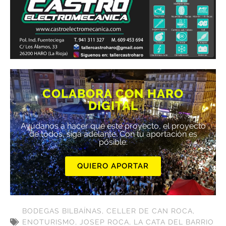
COLABORA CON HARO
DIGITAL
Ayúdanos a hacer que este proyecto, el proyecto
de todos, siga adelante. Con tu aportación es
posible.
QUIERO APORTAR
BODEGAS BILBAÍNAS
,
CELLER DE CAN ROCA
,
ENOTURISMO
,
JOSEP ROCA
,
LA CATA DEL BARRIO