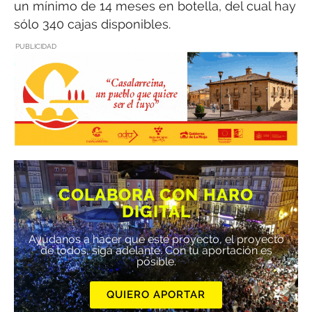
un mínimo de 14 meses en botella, del cual hay
sólo 340 cajas disponibles.
PUBLICIDAD
COLABORA CON HARO
DIGITAL
Ayúdanos a hacer que este proyecto, el proyecto
de todos, siga adelante. Con tu aportación es
posible.
QUIERO APORTAR