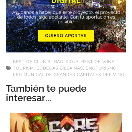
DIGITAL
Ayúdanos a hacer que este proyecto, el proyecto
de todos, siga adelante. Con tu aportación es
posible.
QUIERO APORTAR
BEST OF CLUB BILBAO-RIOJA
,
BEST OF WINE
TOURISM
,
BODEGAS BILBAÍNAS
,
ENOTURISMO
,
RED MUNDIAL DE GRANDES CAPITALES DEL VINO
También te puede
interesar...