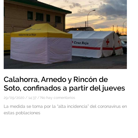
Calahorra, Arnedo y Rincón de
Soto, confinados a partir del jueves
29/09/2020
14:37
No hay comentarios
La medida se toma por la “alta incidencia” del coronavirus en
estas poblaciones