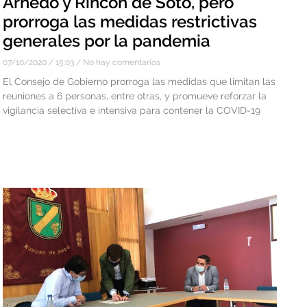
Arnedo y Rincón de Soto, pero
prorroga las medidas restrictivas
generales por la pandemia
07/10/2020
15:03
No hay comentarios
El Consejo de Gobierno prorroga las medidas que limitan las
reuniones a 6 personas, entre otras, y promueve reforzar la
vigilancia selectiva e intensiva para contener la COVID-19