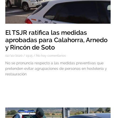
El TSJR ratifica las medidas
aprobadas para Calahorra, Arnedo
y Rincón de Soto
02/10/2020
19:15
No hay comentarios
No se pronuncia respecto a las medidas preventivas que
pretenden evitar agrupaciones de personas en hostelería y
restauración