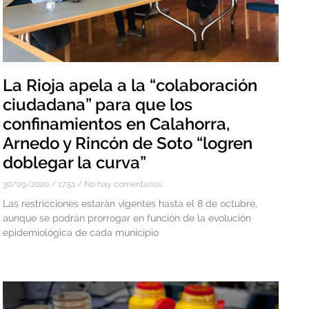
La Rioja apela a la “colaboración
ciudadana” para que los
confinamientos en Calahorra,
Arnedo y Rincón de Soto “logren
doblegar la curva”
30/09/2020
17:51
No hay comentarios
Las restricciones estarán vigentes hasta el 8 de octubre,
aunque se podrán prorrogar en función de la evolución
epidemiológica de cada municipio