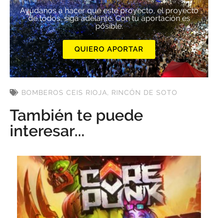
Ayúdanos a hacer que este proyecto, el proyecto
de todos, siga adelante. Con tu aportación es
posible.
QUIERO APORTAR
BOMBEROS CEIS RIOJA
,
RINCÓN DE SOTO
También te puede
interesar...