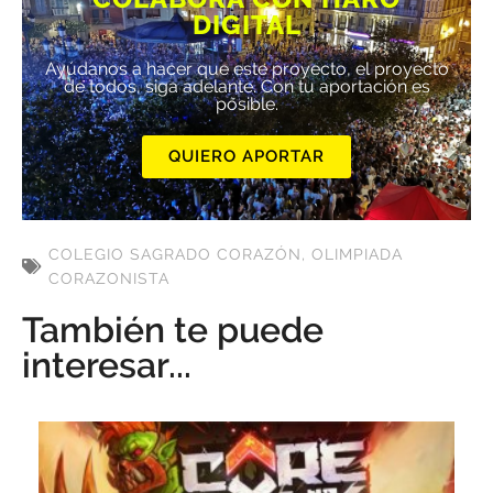
DIGITAL
Ayúdanos a hacer que este proyecto, el proyecto
de todos, siga adelante. Con tu aportación es
posible.
QUIERO APORTAR
COLEGIO SAGRADO CORAZÓN
,
OLIMPIADA
CORAZONISTA
También te puede
interesar...