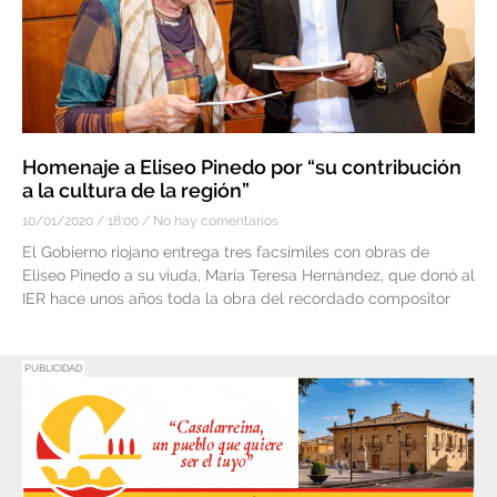
Homenaje a Eliseo Pinedo por “su contribución
a la cultura de la región”
10/01/2020
18:00
No hay comentarios
El Gobierno riojano entrega tres facsímiles con obras de
Eliseo Pinedo a su viuda, María Teresa Hernández, que donó al
IER hace unos años toda la obra del recordado compositor
PUBLICIDAD