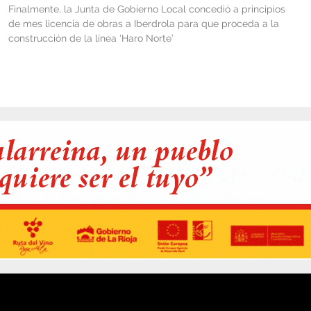
Finalmente, la Junta de Gobierno Local concedió a principios
de mes licencia de obras a Iberdrola para que proceda a la
construcción de la línea ‘Haro Norte’