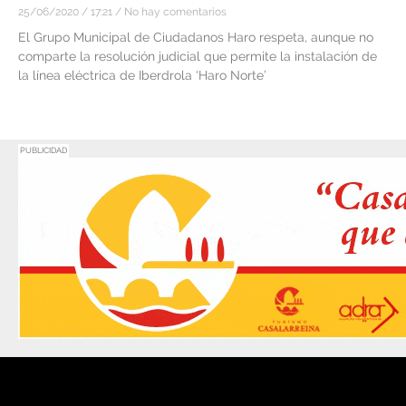
25/06/2020
17:21
No hay comentarios
El Grupo Municipal de Ciudadanos Haro respeta, aunque no
comparte la resolución judicial que permite la instalación de
la línea eléctrica de Iberdrola ‘Haro Norte’
PUBLICIDAD