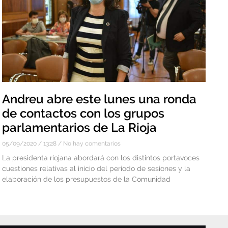
Andreu abre este lunes una ronda
de contactos con los grupos
parlamentarios de La Rioja
05/09/2020
13:28
No hay comentarios
La presidenta riojana abordará con los distintos portavoces
cuestiones relativas al inicio del periodo de sesiones y la
elaboración de los presupuestos de la Comunidad