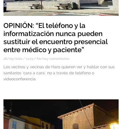
OPINIÓN: “El teléfono y la
informatización nunca pueden
sustituir el encuentro presencial
entre médico y paciente”
26/09/2021
11:03
No hay comentarios
Los vecinos y vecinas de Haro quieren ver y hablar con sus
sanitarios ‘cara a cara’, no a través de teléfono o
videoconferencia