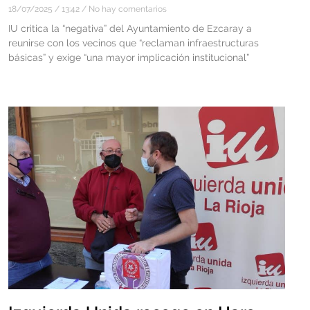
18/07/2025
13:42
No hay comentarios
IU critica la “negativa” del Ayuntamiento de Ezcaray a
reunirse con los vecinos que “reclaman infraestructuras
básicas” y exige “una mayor implicación institucional”