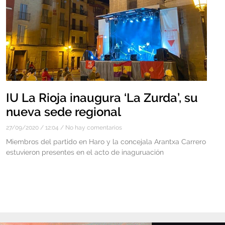
IU La Rioja inaugura ‘La Zurda’, su
nueva sede regional
27/09/2020
12:04
No hay comentarios
Miembros del partido en Haro y la concejala Arantxa Carrero
estuvieron presentes en el acto de inaguruación