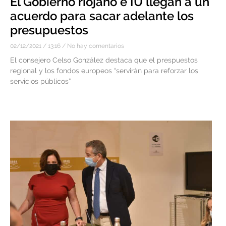
El Gobierno riojano e IU llegan a un
acuerdo para sacar adelante los
presupuestos
02/12/2021
13:16
No hay comentarios
El consejero Celso González destaca que el prespuestos
regional y los fondos europeos “servirán para reforzar los
servicios públicos”