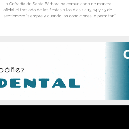
La Cofradía de Santa Bárbara ha comunicado de manera
oficial el traslado de las fiestas a los días 12, 13, 14 y 15 de
septiembre “siempre y cuando las condiciones lo permitan”