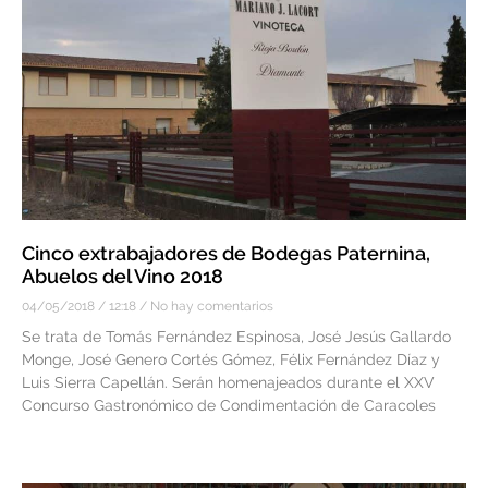
Cinco extrabajadores de Bodegas Paternina,
Abuelos del Vino 2018
04/05/2018
12:18
No hay comentarios
Se trata de Tomás Fernández Espinosa, José Jesús Gallardo
Monge, José Genero Cortés Gómez, Félix Fernández Díaz y
Luis Sierra Capellán. Serán homenajeados durante el XXV
Concurso Gastronómico de Condimentación de Caracoles