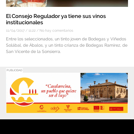
El Consejo Regulador ya tiene sus vinos
institucionales
11/04/2017
11:22
No hay comentarios
Entre los seleccionados, un tinto joven de Bodegas y Viñedos
Solábal, de Ábalos, y un tinto crianza de Bodegas Ramírez, de
San Vicente de la Sonsierra.
PUBLICIDAD