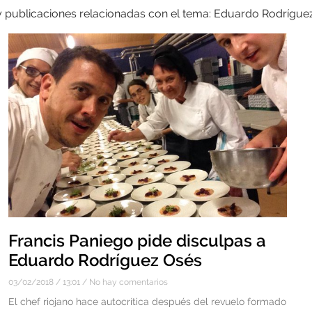
 y publicaciones relacionadas con el tema: Eduardo Rodrígue
Francis Paniego pide disculpas a
Eduardo Rodríguez Osés
03/02/2018
13:01
No hay comentarios
El chef riojano hace autocrítica después del revuelo formado