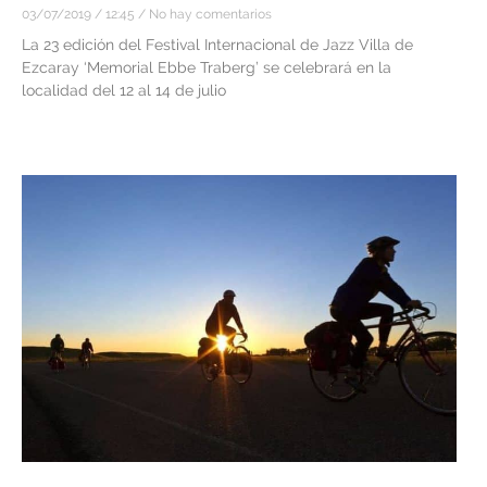
03/07/2019
12:45
No hay comentarios
La 23 edición del Festival Internacional de Jazz Villa de
Ezcaray ‘Memorial Ebbe Traberg’ se celebrará en la
localidad del 12 al 14 de julio