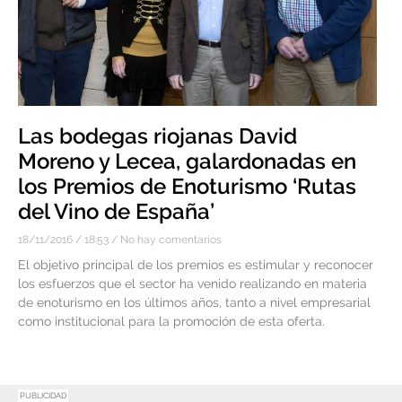
Las bodegas riojanas David
Moreno y Lecea, galardonadas en
los Premios de Enoturismo ‘Rutas
del Vino de España’
18/11/2016
18:53
No hay comentarios
El objetivo principal de los premios es estimular y reconocer
los esfuerzos que el sector ha venido realizando en materia
de enoturismo en los últimos años, tanto a nivel empresarial
como institucional para la promoción de esta oferta.
PUBLICIDAD