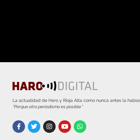
La actualidad de Haro y Rioja Alta como nunca antes la habías
“Porque otro periodismo es posible.”