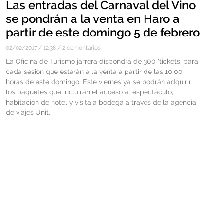
Las entradas del Carnaval del Vino
se pondrán a la venta en Haro a
partir de este domingo 5 de febrero
02/02/2017
12:38
2 comentarios
La Oficina de Turismo jarrera dispondrá de 300 ‘tickets’ para
cada sesión que estarán a la venta a partir de las 10:00
horas de este domingo. Este viernes ya se podrán adquirir
los paquetes que incluirán el acceso al espectáculo,
habitación de hotel y visita a bodega a través de la agencia
de viajes Unit.