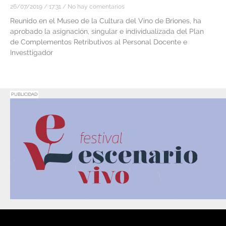
26/07/2019
17:31
No hay comentarios
Reunido en el Museo de la Cultura del Vino de Briones, ha
aprobado la asignación, singular e individualizada del Plan
de Complementos Retributivos al Personal Docente e
Investtigador
PUBLICIDAD