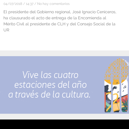
04/07/2018
14:37
No hay comentarios
El presidente del Gobierno regional, José Ignacio Ceniceros,
ha clausurado el acto de entrega de la Encomienda al
Mérito Civil al presidente de CLH y del Consejo Social de la
UR