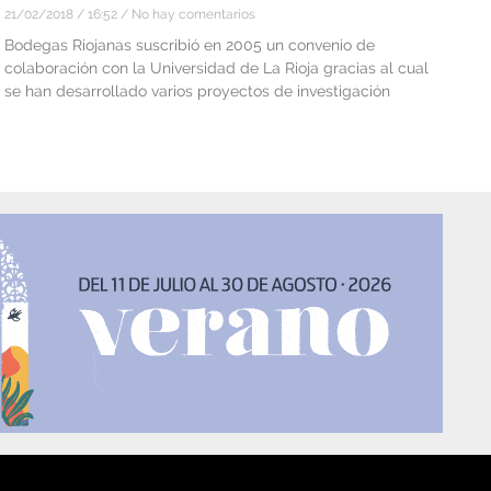
21/02/2018
16:52
No hay comentarios
Bodegas Riojanas suscribió en 2005 un convenio de
colaboración con la Universidad de La Rioja gracias al cual
se han desarrollado varios proyectos de investigación