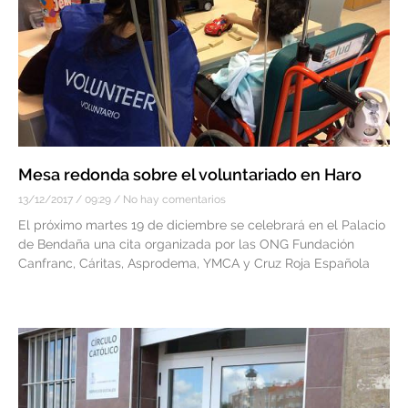
Mesa redonda sobre el voluntariado en Haro
13/12/2017
09:29
No hay comentarios
El próximo martes 19 de diciembre se celebrará en el Palacio
de Bendaña una cita organizada por las ONG Fundación
Canfranc, Cáritas, Asprodema, YMCA y Cruz Roja Española