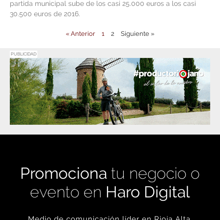
partida municipal sube de los casi 25.000 euros a los casi
30.500 euros de 2016.
« Anterior
1
2
Siguiente »
PUBLICIDAD
Promociona
tu negocio o
evento en
Haro Digital
Medio de comunicación líder en Rioja Alta.