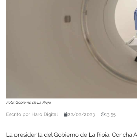
Foto: Gobierno de La Rioja
Escrito por
Haro Digital
22/02/2023
13:55
La presidenta del Gobierno de La Rioja, Concha A