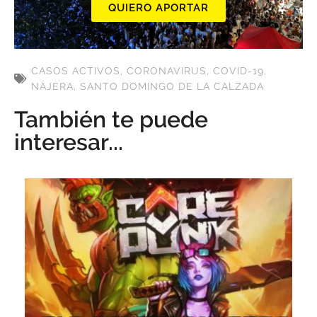
QUIERO APORTAR
CASOS ACTIVOS
,
CORONAVIRUS
,
COVID-19
,
NÁJERA
,
SANTO DOMINGO DE LA CALZADA
También te puede
interesar...