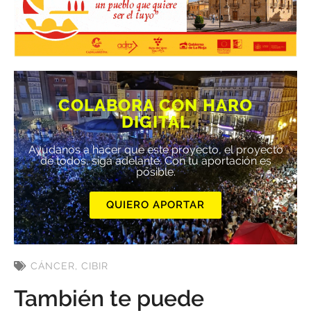
COLABORA CON HARO
DIGITAL
Ayúdanos a hacer que este proyecto, el proyecto
de todos, siga adelante. Con tu aportación es
posible.
QUIERO APORTAR
CÁNCER
,
CIBIR
También te puede