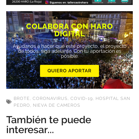
COLABORA CON HARO
DIGITAL
Ayúdanos a hacer que este proyecto, el proyecto
de todos, siga adelante. Con tu aportación es
posible.
QUIERO APORTAR
BROTE
,
CORONAVIRUS
,
COVID-19
,
HOSPITAL SAN
PEDRO
,
NIEVA DE CAMEROS
También te puede
interesar...