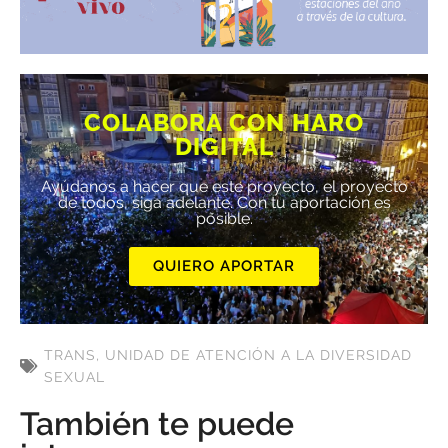
COLABORA CON HARO
DIGITAL
Ayúdanos a hacer que este proyecto, el proyecto
de todos, siga adelante. Con tu aportación es
posible.
QUIERO APORTAR
TRANS
,
UNIDAD DE ATENCIÓN A LA DIVERSIDAD
SEXUAL
También te puede