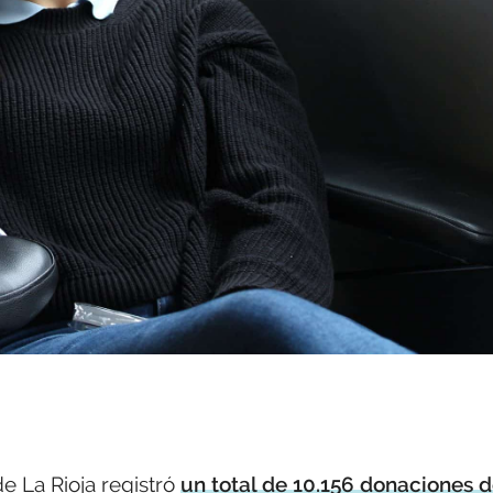
e La Rioja registró
un total de 10.156 donaciones 