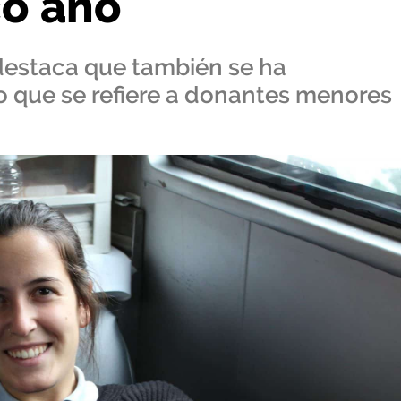
co año
 destaca que también se ha
lo que se refiere a donantes menores