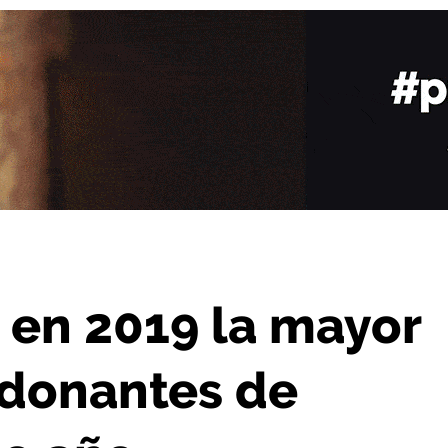
ica de donantes de sangre en un único año
 en 2019 la mayor
e donantes de