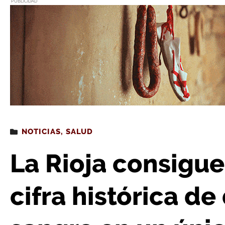
PUBLICIDAD
Estás leyendo
: La Rioja consigue en 2019 la mayor cifra histór
NOTICIAS
,
SALUD
La Rioja consigue
cifra histórica d