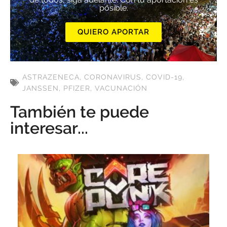
posible.
QUIERO APORTAR
ASTRAZENECA
,
CORONAVIRUS
,
COVID-19
,
JANSSEN
,
PFIZER
,
VACUNACIÓN
También te puede
interesar...