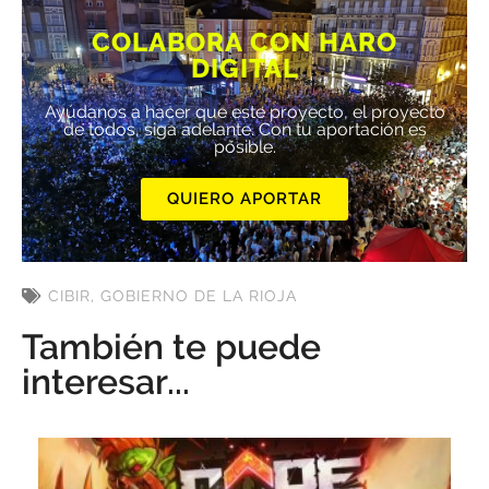
COLABORA CON HARO
DIGITAL
Ayúdanos a hacer que este proyecto, el proyecto
de todos, siga adelante. Con tu aportación es
posible.
QUIERO APORTAR
CIBIR
,
GOBIERNO DE LA RIOJA
También te puede
interesar...