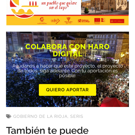
COLABORA CON HARO
DIGITAL
Ayúdanos a hacer que este proyecto, el proyecto
de todos, siga adelante. Con tu aportación es
posible.
QUIERO APORTAR
GOBIERNO DE LA RIOJA
,
SERIS
También te puede