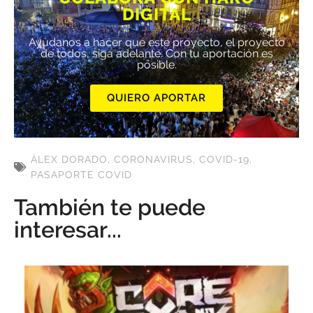
DIGITAL
Ayúdanos a hacer que este proyecto, el proyecto
de todos, siga adelante. Con tu aportación es
posible.
QUIERO APORTAR
ÁLEX DORADO
,
CORONAVIRUS
,
COVID-19
,
PASAPORTE COVID
También te puede
interesar...