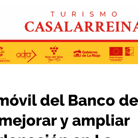
ar y ampliar las campañas de donación en La Rioja
móvil del Banco d
mejorar y ampliar