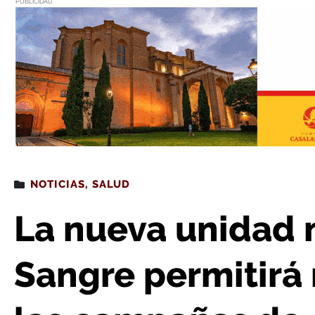
PUBLICIDAD
Estás leyendo
: La nueva unidad móvil del Banco de Sangre permitirá mejor
NOTICIAS
,
SALUD
La nueva unidad 
Sangre permitirá 