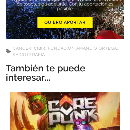
de todos, siga adelante. Con tu aportación es
posible.
QUIERO APORTAR
CÁNCER
,
CIBIR
,
FUNDACIÓN AMANCIO ORTEGA
,
RADIOTERAPIA
También te puede
interesar...