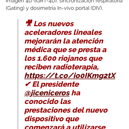
imagen 4D (IGRT-4D), sincronización respiratoria
(Gating) y dosimetría In-vivo portal (DIV).
🎥 Los nuevos
aceleradores lineales
mejorarán la atención
médica que se presta a
los 1.600 riojanos que
reciben radioterapia,
https://t.co/io0IKmg2tX
✔ El presidente
@jiceniceros
ha
conocido las
prestaciones del nuevo
dispositivo que
comenzará a utilizarse