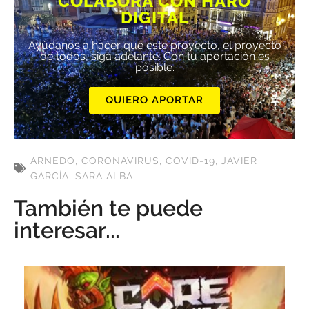
COLABORA CON HARO
DIGITAL
Ayúdanos a hacer que este proyecto, el proyecto
de todos, siga adelante. Con tu aportación es
posible.
QUIERO APORTAR
ARNEDO
,
CORONAVIRUS
,
COVID-19
,
JAVIER
GARCÍA
,
SARA ALBA
También te puede
interesar...