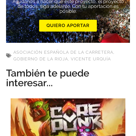
Ayúdanos a hacer que este proyecto, el proyecto
de todos, siga adelante. Con tu aportación es
posible.
QUIERO APORTAR
ASOCIACIÓN ESPAÑOLA DE LA CARRETERA
,
GOBIERNO DE LA RIOJA
,
VICENTE URQUÍA
También te puede
interesar...