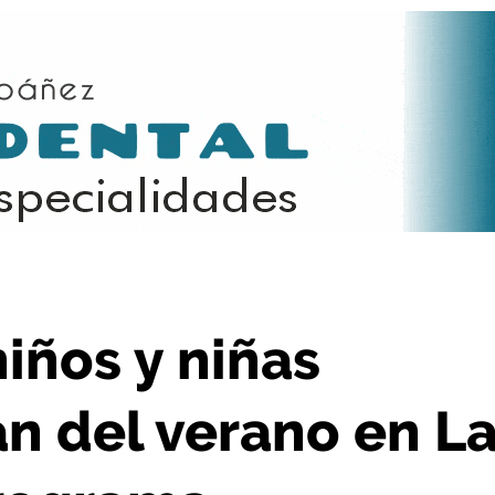
 en La Rioja gracias al programa ‘Vacaciones en paz’
iños y niñas
an del verano en L