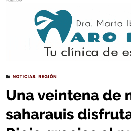
PUBLICIDAD
Estás leyendo
: Una veintena de niños y niñas saharauis disfrutan del verano
NOTICIAS
,
REGIÓN
Una veintena de n
saharauis disfrut