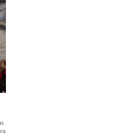
as
ara