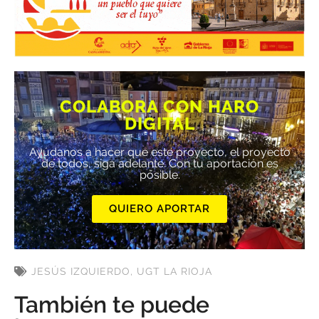
COLABORA CON HARO
DIGITAL
Ayúdanos a hacer que este proyecto, el proyecto
de todos, siga adelante. Con tu aportación es
posible.
QUIERO APORTAR
JESÚS IZQUIERDO
,
UGT LA RIOJA
También te puede