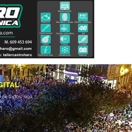
GITAL
 de todos, siga
le.