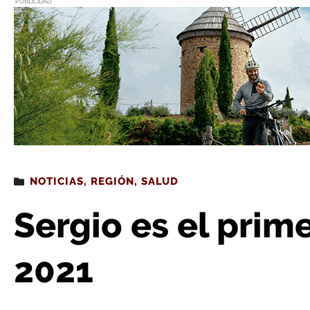
PUBLICIDAD
Estás leyendo
: Sergio es el primer riojano naci
NOTICIAS
,
REGIÓN
,
SALUD
Sergio es el prim
2021