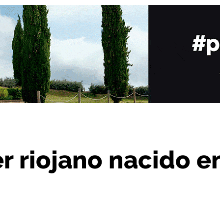
do en 2021
er riojano nacido e