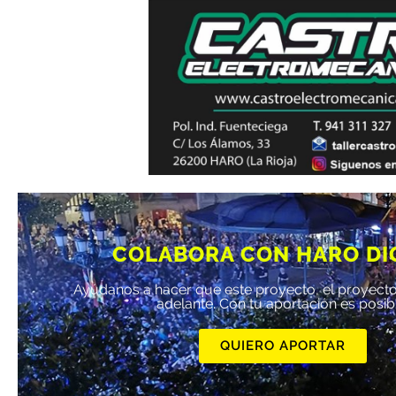
COLABORA CON HARO DI
Ayúdanos a hacer que este proyecto, el proyecto
adelante. Con tu aportación es posib
QUIERO APORTAR