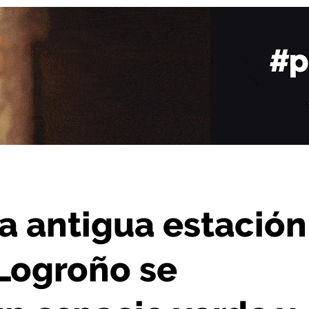
o se transformará en un espacio verde y polivalente
la antigua estación
Logroño se