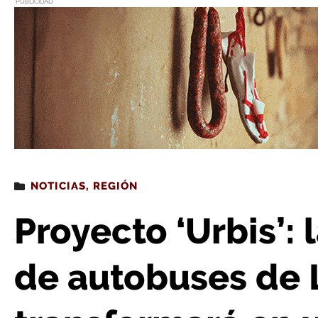
PUBLICIDAD
Estás leyendo
: Proyecto ‘Urbis’: la antigua estación de autobuses de Logroñ
NOTICIAS
,
REGIÓN
Proyecto ‘Urbis’: 
de autobuses de 